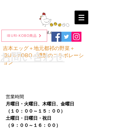
kunsei.iburikobo@gmail.com
IBURI-KOBO商品
吉本エッグ＋地元都祁の野菜＋
​お問い合わせ
IBURI-KOBO＋燻製のコラボレーシ
ョン
営業時間
月曜日・火曜日、木曜日、金曜日
（１０：００～１５：００）
​土曜日・日曜日・祝日
（９：００～１６：００）